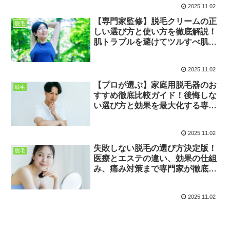
2025.11.02
【専門家監修】脱毛クリームの正
脱毛
しい選び方と使い方を徹底解説！
肌トラブルを避けてツルすべ肌を
目指す全知識 ✨
2025.11.02
【プロが選ぶ】家庭用脱毛器のお
脱毛
すすめ徹底比較ガイド！後悔しな
い選び方と効果を最大化する専門
知識 💡
2025.11.02
失敗しない脱毛の選び方決定版！
脱毛
医療とエステの違い、効果の仕組
み、痛み対策まで専門家が徹底解
説 ✨
2025.11.02