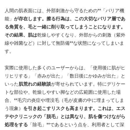
人間の肌表面には、外部刺激から守るための**「バリア機
能」
が存在します。擦る行為は、この大切なバリア層であ
る角質を、毛と一緒に削り取ってしまうことになります。
その結果、肌は
乾燥しやすくなり、外部からの刺激（紫外
線や雑菌など）に対して無防備**な状態になってしまいま
す。
実際に使用した多くのユーザーからは、「使用後に肌がヒ
リヒリする」「赤みが出た」「数日後にかゆみが出た」と
いった
肌荒れの経験談
が寄せられています。特にデリケー
トな部位や、乾燥しやすい脚などの広範囲に使用した場
合、**毛穴の炎症や埋没毛（毛が皮膚の中に埋まってしま
う現象）
を引き起こすリスクも高まります。これは、エス
テやクリニックの「脱毛」とは異なり、肌を傷つけながら
処理をする
「除毛」**であるという点を、利用者として深