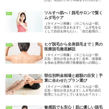
めの最初のステップです。しかし、数多
くのサロンがある中で「どこを選べばい
いの？」「本当に効果はあるの？」と悩
ツルすべ肌へ！脱毛サロンで賢く
脱毛
んでいませんか？「価格が...
ムダ毛ケア
（※イメージ画像）（※こちらは一部、
広告・宣伝が含まれます）「ムダ毛をな
くして自信を持ちたい」「自己処理の手
間から解放されたい」そうお考えではあ
りませんか？脱毛は今や特別なことでは
なく、多くの方が選択する美容ケアの一
ヒゲ脱毛から全身脱毛まで｜男の
脱毛
つです。しかし、「脱毛サ...
医療脱毛徹底解説
（※イメージ画像）（※こちらは一部、
広告・宣伝が含まれます）近年、清潔感
を求める男性の間で医療脱毛への関心が
高まっています。「毎日のヒゲ剃りが面
倒」「肌トラブルをなくしたい」「ビジ
ネスシーンで好印象を与えたい」といっ
部位別料金相場と総額の目安｜予
脱毛
た悩みを抱える男性にとっ...
算に合わせたプラン選び
（※イメージ画像）（※こちらは一部、
広告・宣伝が含まれます）ムダ毛の自己
処理にうんざりしていませんか？カミソ
リ負けや埋没毛、繰り返す手間から解放
されたいなら、医療脱毛があなたの悩み
を解決するかもしれません。医療脱毛
敏感肌でも安心！肌に優しい脱毛
脱毛