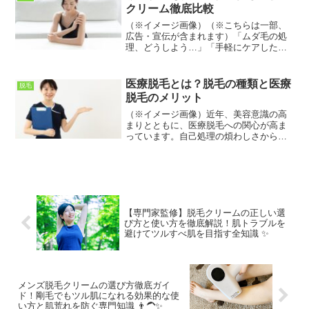
は、専門の医療機関でしか扱...
クリーム徹底比較
（※イメージ画像）（※こちらは一部、
広告・宣伝が含まれます）「ムダ毛の処
理、どうしよう…」「手軽にケアしたい
けど、肌への負担が心配」そうお悩みの
方はいませんか？カミソリでの処理は肌
を傷つけやすく、エステは時間も費用も
医療脱毛とは？脱毛の種類と医療
脱毛
かかりますよね。そこでお...
脱毛のメリット
（※イメージ画像）近年、美容意識の高
まりとともに、医療脱毛への関心が高ま
っています。自己処理の煩わしさから解
放され、プロの手による確実な脱毛効果
を求める人が増えている一方で、医療脱
毛は決して安い買い物ではありません。
だからこそ、クリニック選...
【専門家監修】脱毛クリームの正しい選
び方と使い方を徹底解説！肌トラブルを
避けてツルすべ肌を目指す全知識 ✨
メンズ脱毛クリームの選び方徹底ガイ
ド！剛毛でもツル肌になれる効果的な使
い方と肌荒れを防ぐ専門知識 👨‍🦱✨