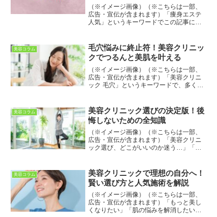
（※イメージ画像）（※こちらは一部、
広告・宣伝が含まれます）「痩身エステ
人気」というキーワードでこの記事にた
どり着いたあなたは、きっと理想のボデ
ィラインを手に入れたいと願っているの
ではないでしょうか。運動や食事制限だ
毛穴悩みに終止符！美容クリニッ
美容コラム
けではなかなか落ちにく...
クでつるんと美肌を叶える
（※イメージ画像）（※こちらは一部、
広告・宣伝が含まれます）「美容クリニ
ック 毛穴」というキーワードで、多くの
人が抱える毛穴の悩みを解決するための
情報をお届けします。毛穴の開き、黒ず
み、たるみ毛穴など、一言で毛穴といっ
美容クリニック選びの決定版！後
美容コラム
てもその種類は様々。自...
悔しないための全知識
（※イメージ画像）（※こちらは一部、
広告・宣伝が含まれます）「美容クリニ
ック選び、どこがいいのか迷う…」「ど
んな施術があるの？」「失敗したくな
い！」そうお考えではないでしょうか？
近年、美容医療は身近なものとなり、美
美容クリニックで理想の自分へ！
美容コラム
容クリニックの数も増加傾向...
賢い選び方と人気施術を解説
（※イメージ画像）（※こちらは一部、
広告・宣伝が含まれます）「もっと美し
くなりたい」「肌の悩みを解消したい」