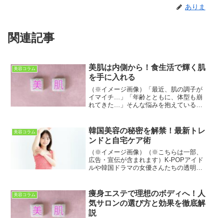
ありま
関連記事
美肌は内側から！食生活で輝く肌
美容コラム
を手に入れる
（※イメージ画像）「最近、肌の調子が
イマイチ…」「年齢とともに、体型も崩
れてきた…」そんな悩みを抱えているあ
なたへ。この記事では、今日から始めら
れる美容の秘訣を、5つのテーマに分けて
ご紹介します。外見だけでなく、内面か
韓国美容の秘密を解禁！最新トレ
美容コラム
らも輝くためのヒントが...
ンドと自宅ケア術
（※イメージ画像）（※こちらは一部、
広告・宣伝が含まれます）K-POPアイド
ルや韓国ドラマの女優さんたちの透明感
あふれる美肌や、トレンドを捉えたメイ
クに憧れる方は多いのではないでしょう
か？「美容大国」として世界をリードす
痩身エステで理想のボディへ！人
美容コラム
る韓国では、常に新し...
気サロンの選び方と効果を徹底解
説