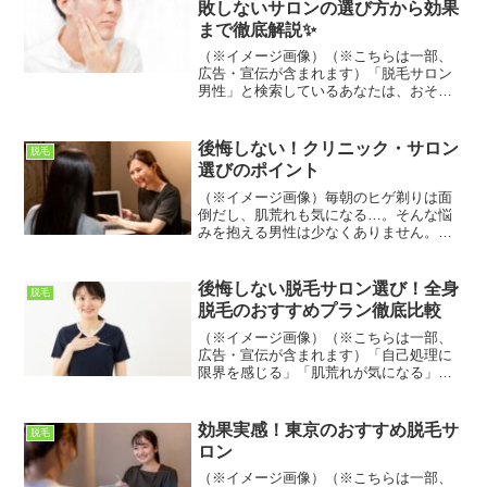
敗しないサロンの選び方から効果
まで徹底解説✨
（※イメージ画像）（※こちらは一部、
広告・宣伝が含まれます）「脱毛サロン
男性」と検索しているあなたは、おそら
く脱毛に興味があるものの、何から始め
ればいいかわからない、どんなサロンが
いいのか見当もつかない、といった悩み
後悔しない！クリニック・サロン
脱毛
を抱えているのではないで...
選びのポイント
（※イメージ画像）毎朝のヒゲ剃りは面
倒だし、肌荒れも気になる…。そんな悩
みを抱える男性は少なくありません。ヒ
ゲ脱毛は、そんな悩みを解決し、清潔感
のある理想の自分に近づくための有効な
手段です。しかし、脱毛方法やクリニッ
後悔しない脱毛サロン選び！全身
脱毛
ク選びなど、事前に知って...
脱毛のおすすめプラン徹底比較
（※イメージ画像）（※こちらは一部、
広告・宣伝が含まれます）「自己処理に
限界を感じる」「肌荒れが気になる」
「もっと自信を持ちたい」…そんな悩み
を抱えていませんか？多くの人が憧れる
ツルツルで美しい肌は、脱毛サロンで手
効果実感！東京のおすすめ脱毛サ
脱毛
に入れることができます。し...
ロン
（※イメージ画像）（※こちらは一部、