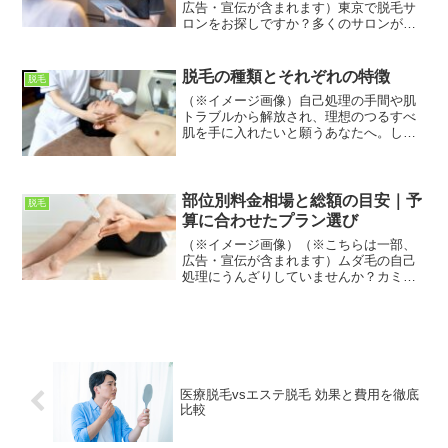
広告・宣伝が含まれます）東京で脱毛サ
ロンをお探しですか？多くのサロンがあ
る中で、どこを選べば後悔しないか迷う
方もいるかもしれません。料金、施術方
法、サロンの雰囲気など、気になる点は
脱毛の種類とそれぞれの特徴
脱毛
多いですよね。この記事で...
（※イメージ画像）自己処理の手間や肌
トラブルから解放され、理想のつるすべ
肌を手に入れたいと願うあなたへ。しか
し、脱毛には様々な方法があり、どれを
選べば良いか迷ってしまう方も多いので
はないでしょうか。この記事では、脱毛
の種類から費用、期間、そ...
部位別料金相場と総額の目安｜予
脱毛
算に合わせたプラン選び
（※イメージ画像）（※こちらは一部、
広告・宣伝が含まれます）ムダ毛の自己
処理にうんざりしていませんか？カミソ
リ負けや埋没毛、繰り返す手間から解放
されたいなら、医療脱毛があなたの悩み
を解決するかもしれません。医療脱毛
は、専門の医療機関でしか扱...
医療脱毛vsエステ脱毛 効果と費用を徹底
比較